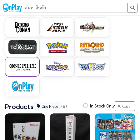
Products
In Stock Only
(8)
Clear
One Piece