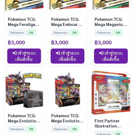
Pokemon TCG:
Pokemon TCG:
Pokemon TCG:
Mega Feraligatr
Mega Emboar ex
Mega Meganium
ex Box —
Box — Ascended
ex Box —
Pokemon
EN
Pokemon
EN
Pokemon
EN
Ascended
Heroes
Ascended
Heroes
Heroes
฿3,000
฿3,000
฿3,000
เข้าสู่ระบบ
เข้าสู่ระบบ
เข้าสู่ระบบ
เพื่อสั่งซื้อ
เพื่อสั่งซื้อ
เพื่อสั่งซื้อ
Pokemon TCG:
Pokemon TCG:
First Partner
Mega Evolution
Mega Evolution
Illustration
- Pitch Black 36
- Pitch Black 36
Pokemon
EN
Pokemon
EN
Collection
Booster Display
Booster Display
Pokemon
EN