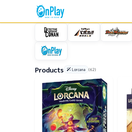
Products
(62)
Lorcana