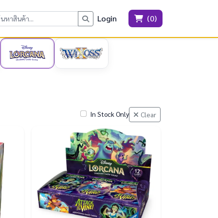
Login
(
0
)
In Stock Only
Clear