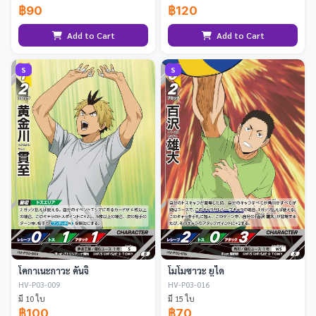
฿90
฿120
Add to Cart
Add to Cart
S
S
โคกาเนะกาวะ คันจิ
โมโมซาวะ ยูได
HV-P03-009
HV-P03-016
มี 10 ใบ
มี 15 ใบ
฿100
฿70