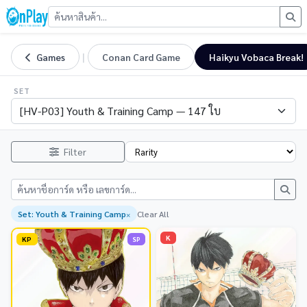
|
Games
Conan Card Game
Haikyu Vobaca Break!
SET
Filter
Set: Youth & Training Camp
Clear All
×
K
KP
SP