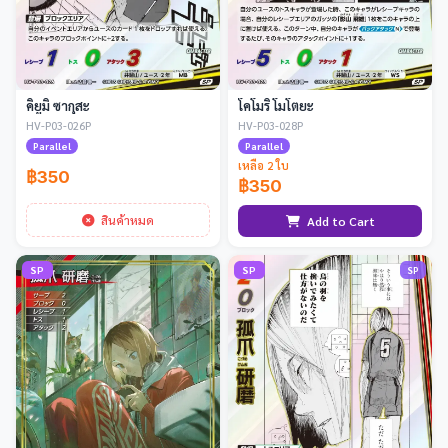
คิยูมิ ซากุสะ
โคโมริ โมโตยะ
HV-P03-026P
HV-P03-028P
Parallel
Parallel
เหลือ 2 ใบ
฿350
฿350
สินค้าหมด
Add to Cart
SP
SP
SP