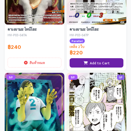
คาเงยามะ โทบิโอะ
คาเงยามะ โทบิโอะ
HV-P03-047A
HV-P03-047P
Parallel
฿240
เหลือ 2 ใบ
฿220
สินค้าหมด
Add to Cart
SP
SP
SP