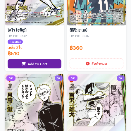
โคไร โฮชิอุมิ
สึกิชิมะ เคย์
HV-P03-023P
HV-P03-003A
Parallel
฿360
เหลือ 2 ใบ
฿510
สินค้าหมด
Add to Cart
SP
SP
SP
SP