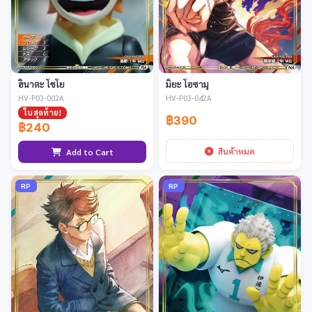
ฮินาตะ โชโย
มิยะ โอซามุ
HV-P03-002A
HV-P03-042A
ใบสุดท้าย!
฿390
฿240
สินค้าหมด
Add to Cart
RP
RP