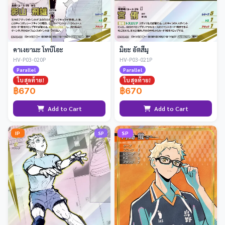
คาเงยามะ โทบิโอะ
มิยะ อัตสึมุ
HV-P03-020P
HV-P03-021P
Parallel
Parallel
ใบสุดท้าย!
ใบสุดท้าย!
฿670
฿670
Add to Cart
Add to Cart
IP
SP
SP