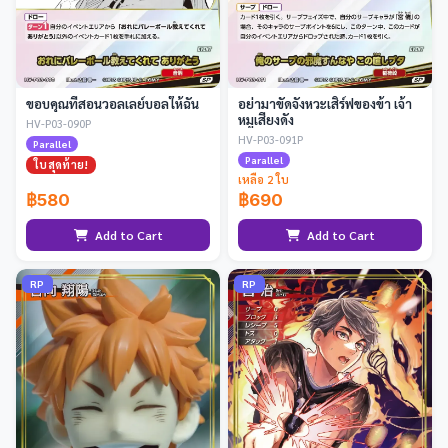
ขอบคุณที่สอนวอลเลย์บอลให้ฉัน
อย่ามาขัดจังหวะเสิร์ฟของข้า เจ้า
หมูเสียงดัง
HV-P03-090P
HV-P03-091P
Parallel
Parallel
ใบสุดท้าย!
เหลือ 2 ใบ
฿580
฿690
Add to Cart
Add to Cart
RP
RP