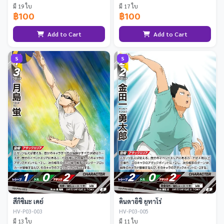
มี 19 ใบ
มี 17 ใบ
฿100
฿100
Add to Cart
Add to Cart
S
S
สึกิชิมะ เคย์
คินดาอิชิ ยูทาโร่
HV-P03-003
HV-P03-005
มี 13 ใบ
มี 11 ใบ