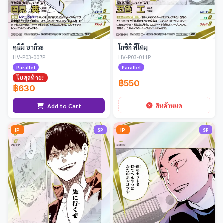
คุนิมิ อากิระ
โกชิกิ สึโตมุ
HV-P03-007P
HV-P03-011P
Parallel
Parallel
ใบสุดท้าย!
฿550
฿630
สินค้าหมด
Add to Cart
IP
IP
SP
SP