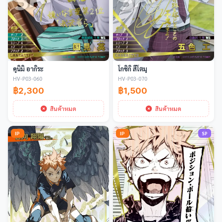
คุนิมิ อากิระ
โกชิกิ สึโตมุ
HV-P03-060
HV-P03-070
฿2,300
฿1,500
สินค้าหมด
สินค้าหมด
IP
IP
SP