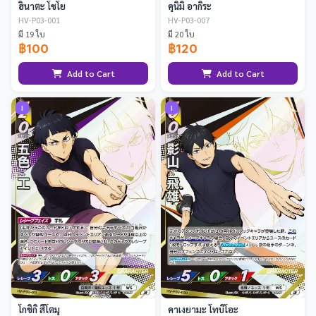
ฮินาตะ โชโย
คุนิมิ อากิระ
HV-P03-001
HV-P03-007
มี 19 ใบ
มี 20 ใบ
฿100
฿120
Add to Cart
Add to Cart
I
I
โกชิกิ สึโตมุ
คาเงยามะ โทบิโอะ