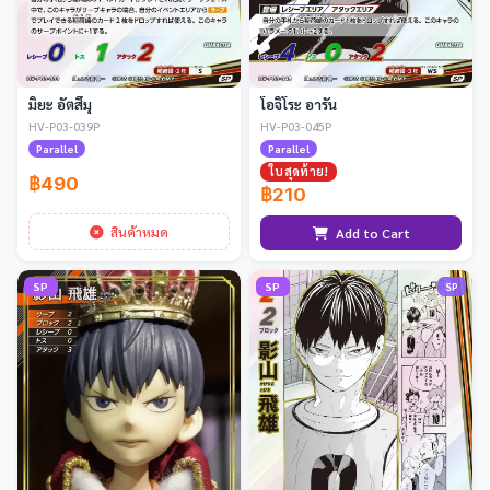
มิยะ อัตสึมุ
โอจิโระ อารัน
HV-P03-039P
HV-P03-045P
Parallel
Parallel
ใบสุดท้าย!
฿490
฿210
สินค้าหมด
Add to Cart
SP
SP
SP