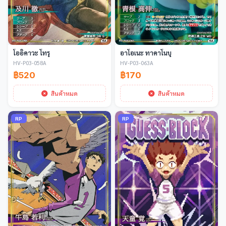
โออิคาวะ โทรุ
อาโอเนะ ทาคาโนบุ
HV-P03-058A
HV-P03-063A
฿520
฿170
สินค้าหมด
สินค้าหมด
RP
RP