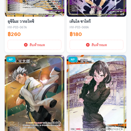
อุชิจิมะ วากะโทชิ
เท็นโด ซาโทริ
HV-P03-067A
HV-P03-068A
฿260
฿180
สินค้าหมด
สินค้าหมด
NP
NP