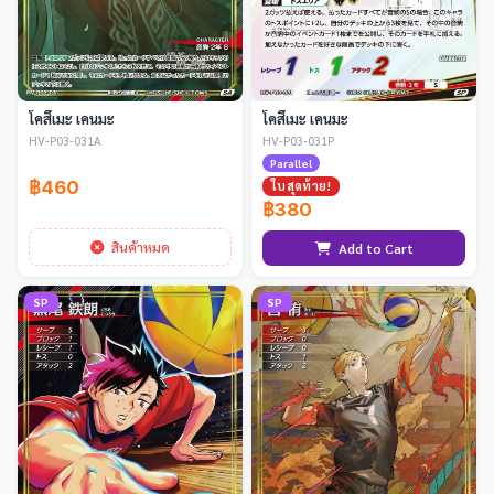
โคสึเมะ เคนมะ
โคสึเมะ เคนมะ
HV-P03-031A
HV-P03-031P
Parallel
฿460
ใบสุดท้าย!
฿380
สินค้าหมด
Add to Cart
SP
SP