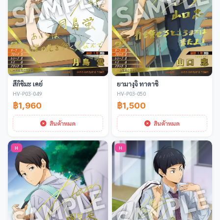
สึกิชิมะ เคย์
ยามางุจิ ทาดาชิ
HV-P03-049
HV-P03-050
฿1,960
฿1,500
สินค้าหมด
สินค้าหมด
H
H