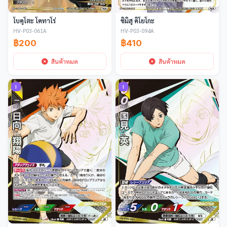
โบคุโตะ โคทาโร่
ชิมิสุ คิโยโกะ
HV-P03-061A
HV-P03-094A
฿200
฿410
สินค้าหมด
สินค้าหมด
I
I