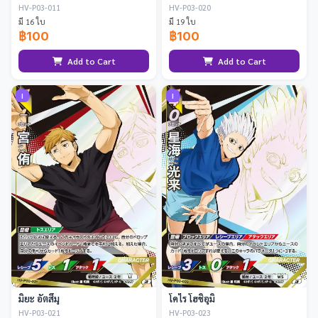
HV-P03-011
HV-P03-020
มี 16 ใบ
มี 19 ใบ
฿100
฿100
Add to Cart
Add to Cart
I
I
มิยะ อัตสึมุ
โคไร โฮชิอุมิ
HV-P03-021
HV-P03-023