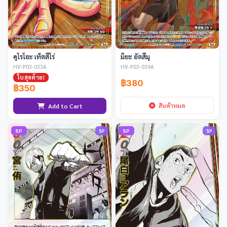
คุโรโอะ เท็ตสึโร่
มิยะ อัตสึมุ
HV-P03-033A
HV-P03-039A
ใบสุดท้าย!
฿380
฿350
สินค้าหมด
Add to Cart
SP
SP
SP
SP