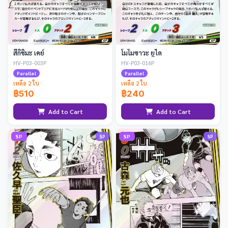
สึกิชิมะ เคย์
โมโมซาวะ ยูได
HV-P03-003P
HV-P03-016P
Parallel
Parallel
เหลือ 2 ใบ
เหลือ 2 ใบ
฿510
฿240
Add to Cart
Add to Cart
SP
SP
SP
SP