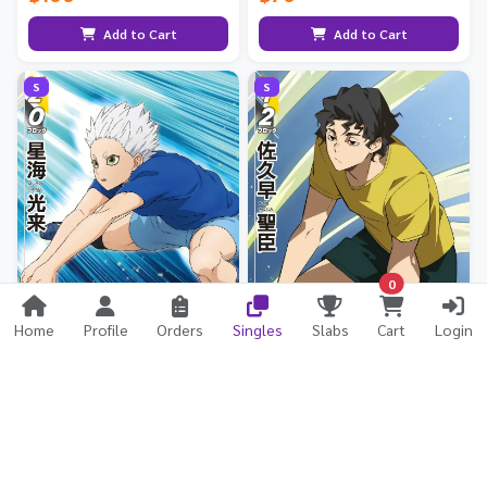
Add to Cart
Add to Cart
S
S
0
Home
Profile
Orders
Singles
Slabs
Cart
Login
โคไร โฮชิอุมิ
คิยูมิ ซากุสะ
HV-P03-024
HV-P03-026
มี 13 ใบ
มี 10 ใบ
฿80
฿70