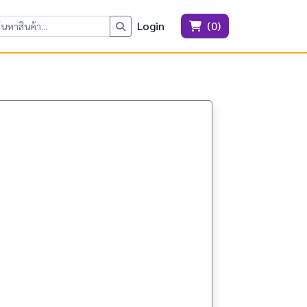
Login
(
0
)