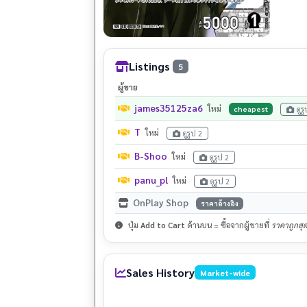
Listings
5
ผู้ขาย
james35125za6
ใหม่
cheapest
ดูร
T
ใหม่
ดูรูป 2
B-Shoo
ใหม่
ดูรูป 2
panu_pl
ใหม่
ดูรูป 2
OnPlay Shop
ราคาอ้างอิง
ปุ่ม
Add to Cart
ด้านบน = ซื้อจากผู้ขายที่
ราคาถูกสุ
Sales History
Market-wide