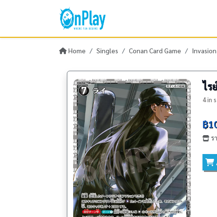
Home
Singles
Conan Card Game
Invasion
ไรย
4 in 
฿1
รา