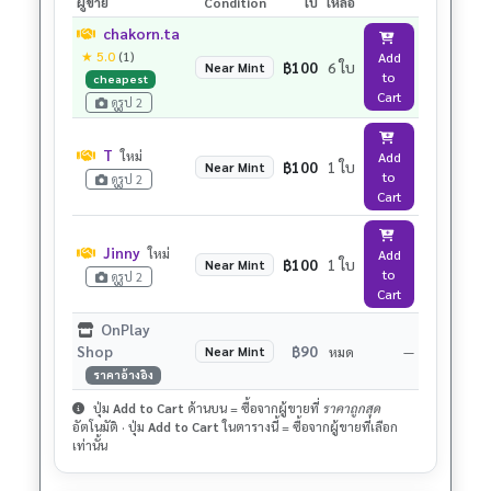
ผู้ขาย
Condition
ใบ
เหลือ
chakorn.ta
★ 5.0
(1)
Add
฿100
6 ใบ
Near Mint
to
cheapest
Cart
ดูรูป 2
T
ใหม่
Add
฿100
1 ใบ
Near Mint
to
ดูรูป 2
Cart
Jinny
ใหม่
Add
฿100
1 ใบ
Near Mint
to
ดูรูป 2
Cart
OnPlay
Shop
฿90
Near Mint
หมด
—
ราคาอ้างอิง
ปุ่ม
Add to Cart
ด้านบน = ซื้อจากผู้ขายที่
ราคาถูกสุด
อัตโนมัติ · ปุ่ม
Add to Cart
ในตารางนี้ = ซื้อจากผู้ขายที่เลือก
เท่านั้น