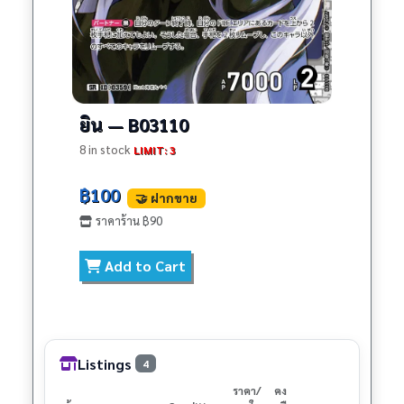
ยิน — B03110
8 in stock
LIMIT: 3
฿100
🤝 ฝากขาย
ราคาร้าน ฿90
Add to Cart
Listings
4
ราคา/
คง