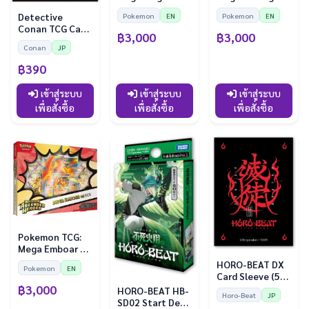
ex Box —
ex Box —
Detective
Pokemon
EN
Pokemon
EN
Ascended
Ascended
Conan TCG Card
Heroes
Heroes
฿3,000
฿3,000
Sleeve —
Conan
JP
Haibara Ai
฿390
เข้าสู่ระบบ
เข้าสู่ระบบ
เข้าสู่ระบบ
เพื่อสั่งซื้อ
เพื่อสั่งซื้อ
เพื่อสั่งซื้อ
Pokemon TCG:
Mega Emboar ex
Box — Ascended
HORO-BEAT DX
Pokemon
EN
Heroes
Card Sleeve (52
ซอง)
฿3,000
HORO-BEAT HB-
Horo-Beat
JP
SD02 Start Deck