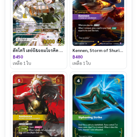
Kennen, Storm of Shuriken
ฮัตโตริ เฮย์จิ&จอมโจรคิด — B10098P
฿480
฿450
เหลือ 1 ใบ
เหลือ 1 ใบ