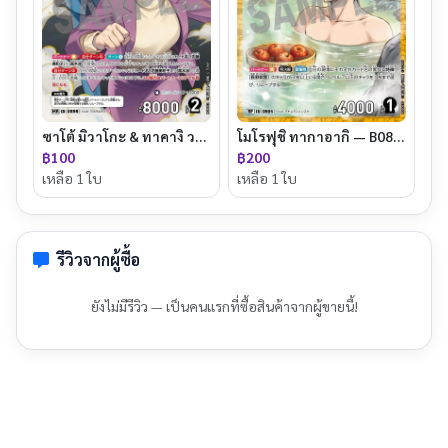
ซาโต้ มิวาโกะ & ทาคางิ วาตารุ — B08062
โมโรฟุชิ ทากาอากิ — B08067P
฿100
฿200
เหลือ 1 ใบ
เหลือ 1 ใบ
รีวิวจากผู้ซื้อ
ยังไม่มีรีวิว — เป็นคนแรกที่ซื้อสินค้าจากผู้ขายนี้!